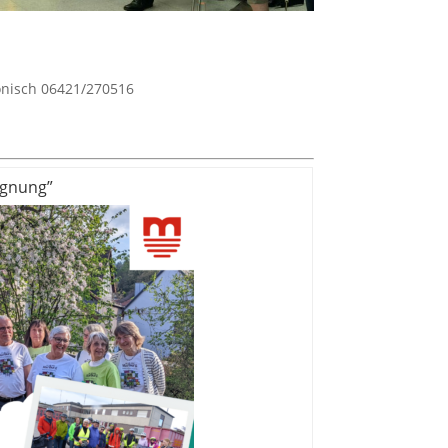
fonisch 06421/270516
egnung”